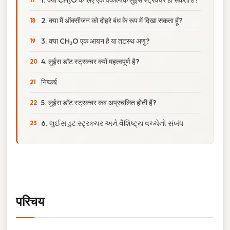
2. क्या मैं ऑक्सीजन को दोहरे बंध के रूप में दिखा सकता हूँ?
3. क्या CH₃O एक आयन है या तटस्थ अणु?
4. लुईस डॉट स्ट्रक्चर क्यों महत्वपूर्ण है?
निष्कर्ष
5. लुईस डॉट स्ट्रक्चर कब अप्रचलित होती हैं?
6. લુઈસ ડુટ સ્ટ્રક્ચર અને વૈશિષ્ટ્ય વચ્ચેનો સંબંધ
परिचय