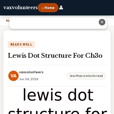
👤
vaxvolunteers
⌂ Home
Home
›
Lewis Dot Structure For Ch3o
✕
READS WELL
Lewis Dot Structure For Ch3o
vaxvolunteers
VA
less than a minute read
Jun 04, 2026