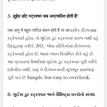
5. लुईस डॉट स्ट्रक्चर कब अप्रचलित होती हैं?
जब अणु में बहुत जटिल बंधन होते हैं या आપસીક રીઝનns
સ્ટ્રેક્ચર્સ હોય, તો लुઈસ ડુટ સ્ટ્રક્ચર સરળ નથી રહે.
ઉદાહરણ તરીકે,
NO₃⁻
જેવા યૌગિકોમાં રીઝનન્સ
સ્ટ્રેક્ચર્સ હોય છે, જ્યાં બંધન વિચલિત રીતે વહે છે.
આ પ્રકારના સ્થિતિમાં લુઈસ ડુટ સ્ટ્રક્ચર પૂરી તરીકે
દર્શનીય નથી, પણ તે રીઝનન્સની મૂળભૂત સમજણ
પૂરી પાડે છે Simple, but easy to overlook..
6. લુઈસ ડુટ સ્ટ્રક્ચર અને વૈશિષ્ટ્ય વચ્ચેનો સંબંધ