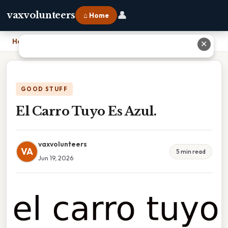
👤
vaxvolunteers
⌂ Home
Home
›
El Carro Tuyo Es Azul.
✕
GOOD STUFF
El Carro Tuyo Es Azul.
vaxvolunteers
VA
5 min read
Jun 19, 2026