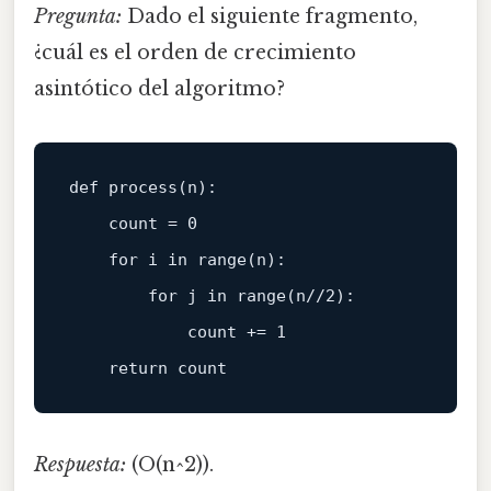
Pregunta:
Dado el siguiente fragmento,
¿cuál es el orden de crecimiento
asintótico del algoritmo?
def 
process
(n)
:

    count =
0
for
 i in 
range
(n)
:

        for j in range(n//
2
):

            count +=
1
return
Respuesta:
(O(n^2)).