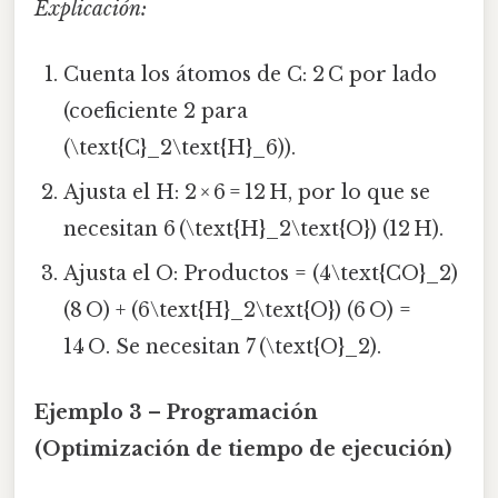
Explicación:
Cuenta los átomos de C: 2 C por lado
(coeficiente 2 para
(\text{C}_2\text{H}_6)).
Ajusta el H: 2 × 6 = 12 H, por lo que se
necesitan 6 (\text{H}_2\text{O}) (12 H).
Ajusta el O: Productos = (4\text{CO}_2)
(8 O) + (6\text{H}_2\text{O}) (6 O) =
14 O. Se necesitan 7 (\text{O}_2).
Ejemplo 3 – Programación
(Optimización de tiempo de ejecución)