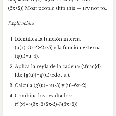
(6x+2)) Most people skip this — try not to..
Explicación:
Identifica la función interna
(u(x)=3x^2+2x-5) y la función externa
(g(u)=u^4).
Aplica la regla de la cadena: (\frac{d}
{dx}[g(u)]=g'(u)\cdot u').
Calcula (g'(u)=4u^3) y (u'=6x+2).
Combina los resultados:
(f'(x)=4(3x^2+2x-5)^3(6x+2)).