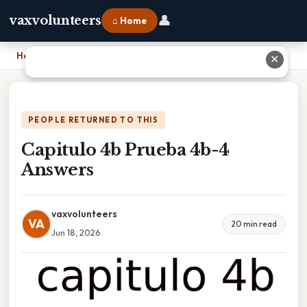
👤
vaxvolunteers
⌂ Home
Home
›
Capitulo 4b Prueba 4b-4 Answers
✕
PEOPLE RETURNED TO THIS
Capitulo 4b Prueba 4b-4
Answers
vaxvolunteers
VA
20 min read
Jun 18, 2026