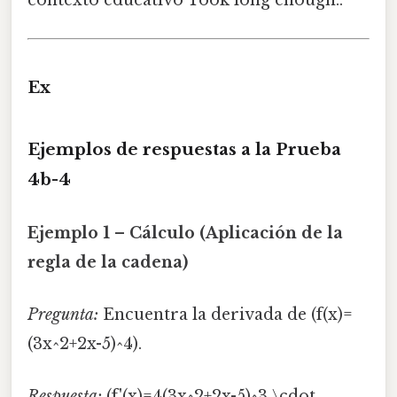
Ex
Ejemplos de respuestas a la Prueba
4b-4
Ejemplo 1 – Cálculo (Aplicación de la
regla de la cadena)
Pregunta:
Encuentra la derivada de (f(x)=
(3x^2+2x-5)^4).
Respuesta:
(f'(x)=4(3x^2+2x-5)^3 \cdot