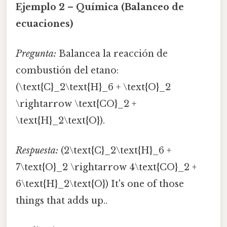
Ejemplo 2 – Química (Balanceo de
ecuaciones)
Pregunta:
Balancea la reacción de
combustión del etano:
(\text{C}_2\text{H}_6 + \text{O}_2
\rightarrow \text{CO}_2 +
\text{H}_2\text{O}).
Respuesta:
(2\text{C}_2\text{H}_6 +
7\text{O}_2 \rightarrow 4\text{CO}_2 +
6\text{H}_2\text{O}) It's one of those
things that adds up..