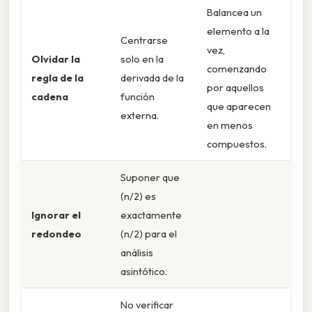
Balancea un
elemento a la
Centrarse
vez,
Olvidar la
solo en la
comenzando
regla de la
derivada de la
por aquellos
cadena
función
que aparecen
externa.
en menos
compuestos.
Suponer que
(n/2) es
Ignorar el
exactamente
redondeo
(n/2) para el
análisis
asintótico.
No verificar