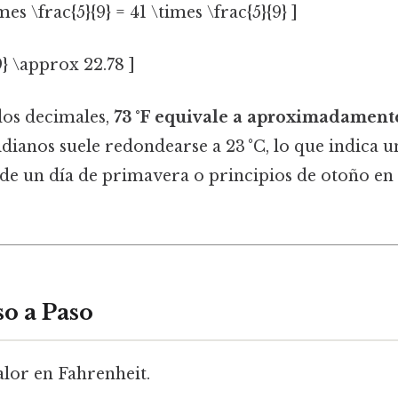
imes \frac{5}{9} = 41 \times \frac{5}{9} ]
9} \approx 22.78 ]
os decimales,
73 °F equivale a aproximadamente
idianos suele redondearse a 23 °C, lo que indica 
a de un día de primavera o principios de otoño e
so a Paso
alor en Fahrenheit.